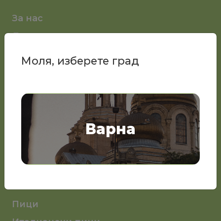
За нас
Доставка и начин на плащане
Общи условия
Моля, изберете град
Политиката на поверителност
Помощ
Промо игра
Блог
Варна
Вход
Меню
Варна
Пици